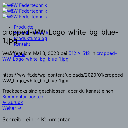
Zum
Inhalt
springen
Produkte
cropped-WW_Logo_white_bg_blue-
Werkstofftabelle
Produktkatalog
1.jpg
Kontakt
Veröffentlicht
Mai 8, 2020
bei
512 × 512
in
cropped-
Menü
WW_Logo_white_bg_blue-1.jpg
https://ww-ft.de/wp-content/uploads/2020/01/cropped-
WW_Logo_white_bg_blue-1.jpg
Trackbacks sind geschlossen, aber du kannst einen
Kommentar posten
.
←
Zurück
Weiter
→
Schreibe einen Kommentar