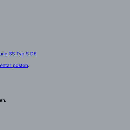
ung SS Typ S DE
ntar posten
.
en.