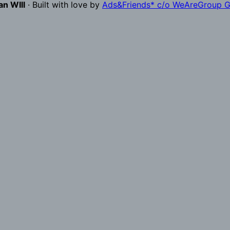
n WIll
· Built with love by
Ads&Friends* c/o WeAreGroup