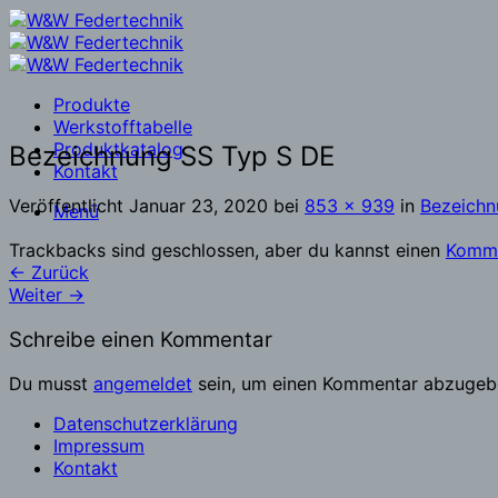
Zum
Inhalt
springen
Produkte
Werkstofftabelle
Produktkatalog
Bezeichnung SS Typ S DE
Kontakt
Veröffentlicht
Januar 23, 2020
bei
853 × 939
in
Bezeichn
Menü
Trackbacks sind geschlossen, aber du kannst einen
Komme
←
Zurück
Weiter
→
Schreibe einen Kommentar
Du musst
angemeldet
sein, um einen Kommentar abzugeb
Datenschutzerklärung
Impressum
Kontakt